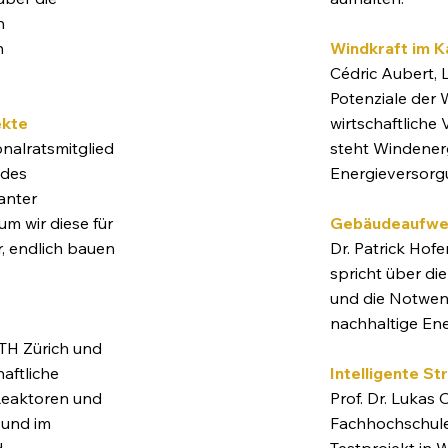
n
Windkraft im
K
n
Cédric Aubert, L
Potenziale der 
wirtschaftliche 
ekte
steht Windenerg
onalratsmitglied
Energieversorgu
ndes
anter
Gebäudeaufwer
m wir diese für
Dr. Patrick Hof
r, endlich bauen
spricht über di
und die Notwend
nachhaltige Ener
ETH Zürich und
Intelligente S
haftliche
Prof. Dr. Lukas
Reaktoren und
Fachhochschule 
 und im
Testprojekt in 
.