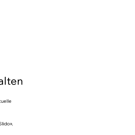
alten
uelle
lido»,