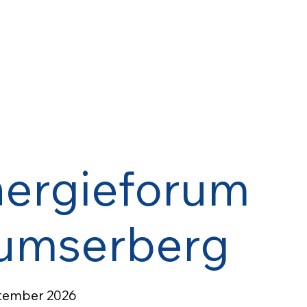
nergieforum
lumserberg
ptember 2026