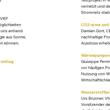
vernetzt und de
Stromnetz stabil
d VRP
CO2-arme und 
glichkeiten
Damian Gort, C
t uns anhand
nachhaltige Pr
gie aus Sonne,
Ausstoss erhebli
en können,
Wärmepumpen
Giuseppe Perri
rmittag
vor häufigen Pr
Nutzung von Wä
Wirtschaftlichk
Wasserstoffpr
Urs Brunner, Vf
Vorsitzender de