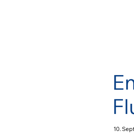
E
F
10. Se