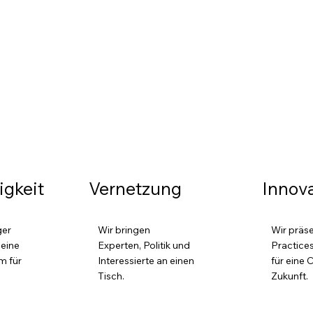
gkeit
Vernetzung
Innov
ger
Wir bringen
Wir präs
 eine
Experten, Politik und
Practice
m für
Interessierte an einen
für eine 
Tisch.
Zukunft.