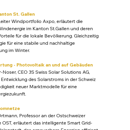
anton
St. Gallen
eiter Windportfolio Axpo, erläutert die
Windenergie im Kanton St.Gallen und deren
Vorteile für die lokale Bevölkerung. Gleichzeitig
ie für eine stabile und nachhaltige
ng im Winter. ​
tung - Photovoltaik an und auf Gebäuden
er-Noser, CEO 3S Swiss Solar Solutions AG,
e Entwicklung des Solarstroms in der Schweiz
igkeit neuer Marktmodelle für eine
giezukunft. ​
tromnetze
 Ortmann, Professor an der Ostschweizer
OST, erläutert das intelligente Smart Grid-
Walenstadt, das erneuerbare Energien effizient