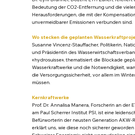
Bedeutung der CO2-Entfernung und die viele
Herausforderungen, die mit der Kompensatio
unvermeidbarer Emissionen verbunden sind. ​
Wo stecken die geplanten Wasserkraftproj
Susanne Vincenz-Stauffacher, Politikerin, Nati
und Präsidentin des Wasserwirtschaftsverba
«hydrosuisse», thematisiert die Blockade gepl
Wasserkraftwerke und die Notwendigkeit, waru
die Versorgungssicherheit, vor allem im Winte
müssen.
Kernkraftwerke
Prof. Dr. Annalisa Manera, Forscherin an der 
am Paul Scherrer Institut PSI, ist eine leidensc
Befürworterin der neusten Generation AKW-
erklärt uns, wie diese noch sicherer geworden
Schweizer Energiemix nicht wegzudenken sind