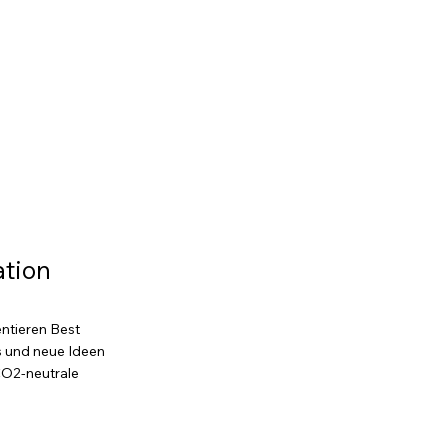
ation
entieren Best
s und neue Ideen
CO2-neutrale